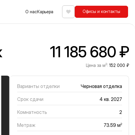
Офисы и контакты
О нас
Карьера
Избранное
ж
11 185 680 ₽
2
Цена за м
:
152 000 ₽
Варианты отделки
Черновая отделка
Срок сдачи
4 кв. 2027
Комнатность
2
Метраж
2
73.59 м