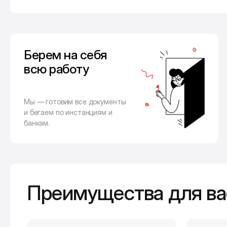
Берем на себя
всю работу
Мы — готовим все документы
и бегаем по инстанциям и
банкам.
Преимущества для ва