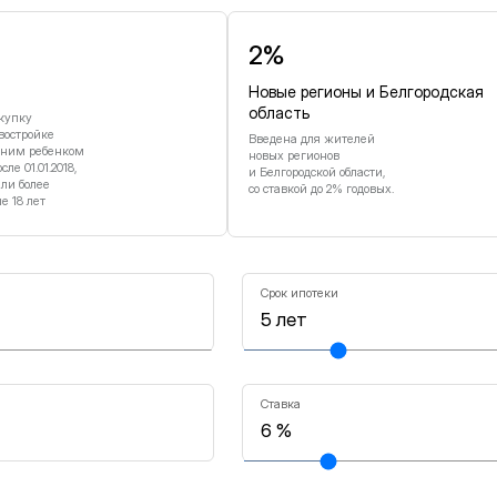
2%
Новые регионы и Белгородская
область
купку
востройке
Введена для жителей
дним ребенком
новых регионов
е 01.01.2018,
и Белгородской области,
или более
со ставкой до 2% годовых.
 18 лет
Срок ипотеки
Ставка