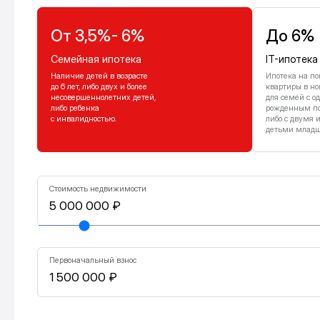
От 3,5%- 6%
До 6%
Семейная ипотека
IT-ипотека
Наличие детей в возрасте
Ипотека на по
до 6 лет, либо двух и более
квартиры в но
несовершеннолетних детей,
для семей с о
либо ребенка
рожденным посл
с инвалидностью.
либо с двумя 
детьми младше
Стоимость недвижимости
Первоначальный взнос