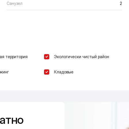
Санузел
2
ая территория
Экологически чистый район
кинг
Кладовые
атно