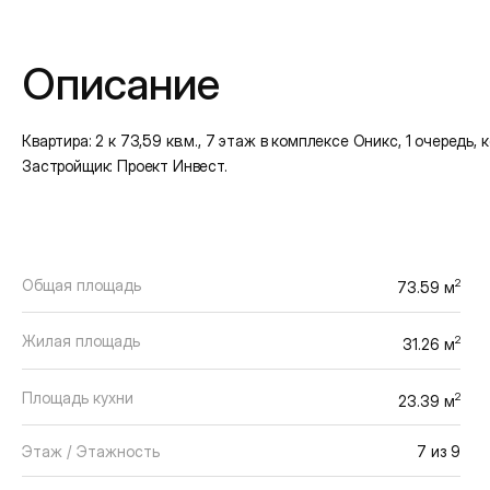
Подробная информация
Описание
Квартира: 2 к 73,59 кв.м., 7 этаж в комплексе Оникс, 1 очередь, кор
Застройщик: Проект Инвест.
Общая площадь
2
73.59 м
Жилая площадь
2
31.26 м
Площадь кухни
2
23.39 м
Этаж / Этажность
7 из 9