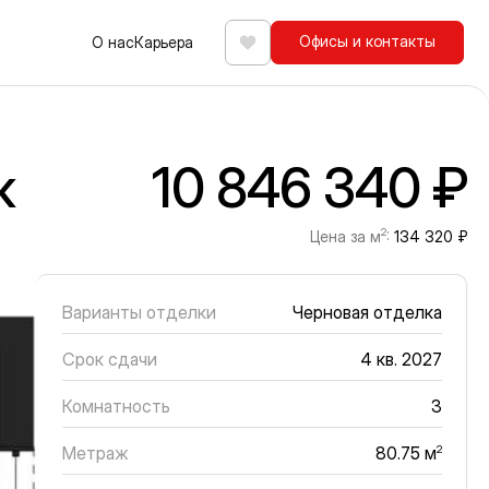
Офисы и контакты
О нас
Карьера
Избранное
ж
10 846 340 ₽
2
Цена за м
:
134 320 ₽
Варианты отделки
Черновая отделка
Срок сдачи
4 кв. 2027
Комнатность
3
Метраж
2
80.75 м