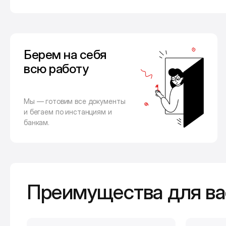
Берем на себя
всю работу
Мы — готовим все документы
и бегаем по инстанциям и
банкам.
Преимущества для ва