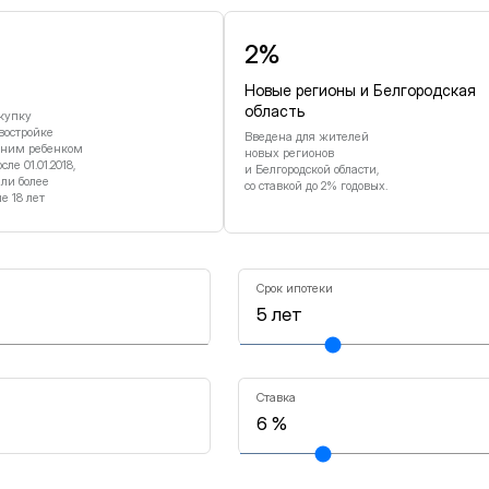
2%
Новые регионы и Белгородская
область
купку
востройке
Введена для жителей
дним ребенком
новых регионов
е 01.01.2018,
и Белгородской области,
или более
со ставкой до 2% годовых.
 18 лет
Срок ипотеки
Ставка