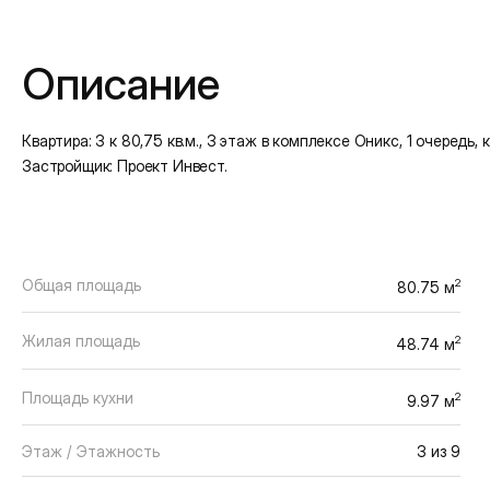
Подробная информация
Описание
Квартира: 3 к 80,75 кв.м., 3 этаж в комплексе Оникс, 1 очередь, ко
Застройщик: Проект Инвест.
Общая площадь
2
80.75 м
Жилая площадь
2
48.74 м
Площадь кухни
2
9.97 м
Этаж / Этажность
3 из 9