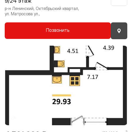
9/24 этаж
Нрави
р-н Ленинский, Октябрьский квартал,
ул. Матросова ул.,
Позвонить
Прокрутить влево
Прокру
1 / 8
2