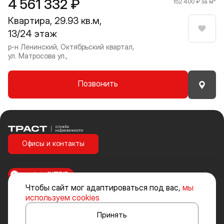
4 561 332 ₽
152 400 ₽ за м
Квартира, 29.93 кв.м,
13/24 этаж
Нрави
р-н Ленинский, Октябрьский квартал,
ул. Матросова ул.,
Позвонить
Траст | Служба недвижимости
Офисы и контакты
made in
INTRID
Чтобы сайт мог адаптироваться под вас,
мы
Стоимость объектов недвижимости и иных товаров и услуг, не
используем cookies
включенных в «Прайс-лист» носит исключительно информационный
характер и ни при каких условиях не является публичной офертой,
Принять
определяемой положениями ст. 437 ч. 2 Гражданского кодекса