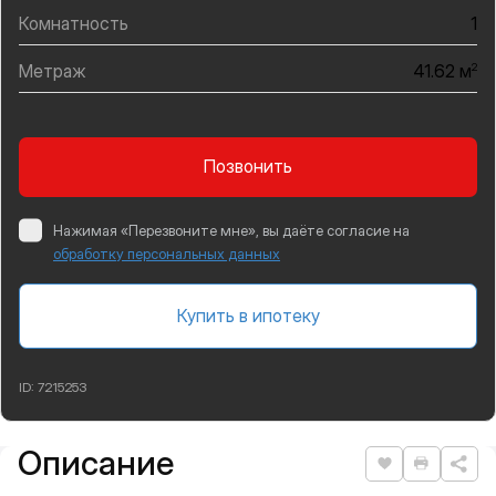
Комнатность
1
Метраж
2
41.62 м
Позвонить
Нажимая «Перезвоните мне», вы даёте согласие на
обработку персональных данных
Купить в ипотеку
ID:
7215253
Описание
Подробная информация
Нравится
Распеча