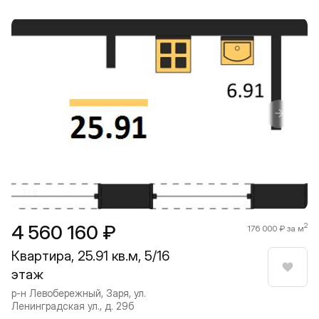
Прокрутить влево
Прокру
1 / 8
4 560 160 ₽
2
176 000 ₽ за м
Квартира, 25.91 кв.м, 5/16
этаж
Нрави
р-н Левобережный, Заря, ул.
Ленинградская ул., д. 29б