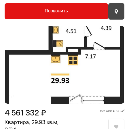
Позвонить
Прокрутить влево
Прокру
1 / 8
4 561 332 ₽
2
152 400 ₽ за м
Квартира, 29.93 кв.м,