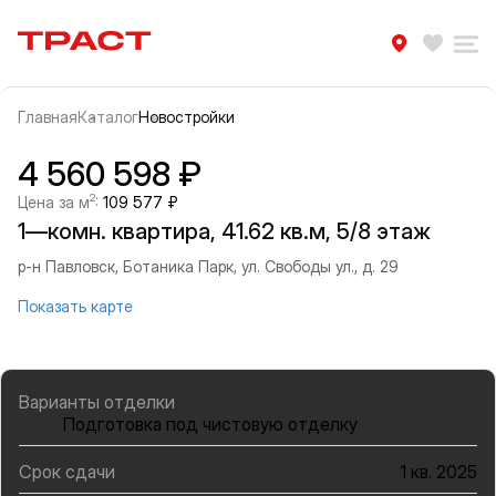
Траст | Служба недвижимости
Избра
Ра
Главная
Каталог
Новостройки
Прокрутить влево
Прок
Информация об объекте
Галерея
4 560 598 ₽
2
Цена за м
:
109 577 ₽
1—комн. квартира, 41.62 кв.м, 5/8 этаж
р-н Павловск, Ботаника Парк, ул. Свободы ул., д. 29
Показать карте
Варианты отделки
Подготовка под чистовую отделку
Срок сдачи
1 кв. 2025