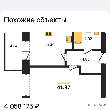
Похожие объекты
Прокрутить влево
Прокру
1 / 9
4 058 175 ₽
2
98 095 ₽ за м