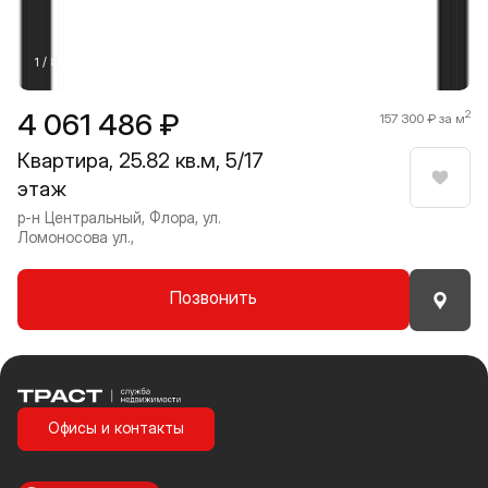
1 / 8
4 061 486 ₽
2
157 300 ₽ за м
Квартира, 25.82 кв.м, 5/17
этаж
Нрави
р-н Центральный, Флора, ул.
Ломоносова ул.,
Позвонить
Траст | Служба недвижимости
Офисы и контакты