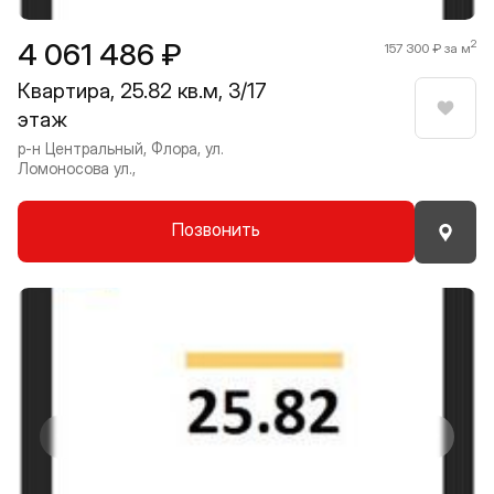
4 061 486 ₽
2
157 300 ₽ за м
Квартира, 25.82 кв.м, 3/17
этаж
Нрави
р-н Центральный, Флора, ул.
Ломоносова ул.,
Позвонить
Прокрутить влево
Прокру