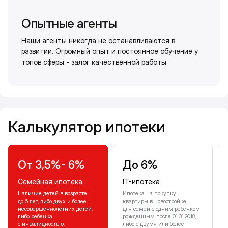
Опытные агенты
Наши агенты никогда не останавливаются в
развитии. Огромный опыт и постоянное обучение у
топов сферы - залог качественной работы
Калькулятор ипотеки
Калькулятор ипотеки
От 3,5%- 6%
До 6%
Семейная ипотека
IT-ипотека
Наличие детей в возрасте
Ипотека на покупку
до 6 лет, либо двух и более
квартиры в новостройке
несовершеннолетних детей,
для семей с одним ребенком
либо ребенка
рожденным после 01.01.2018,
с инвалидностью.
либо с двумя или более