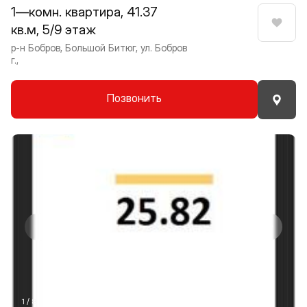
1—комн. квартира, 41.37
кв.м, 5/9 этаж
Нрави
р-н Бобров, Большой Битюг, ул. Бобров
г.,
Позвонить
Прокрутить влево
Прокру
1 / 8