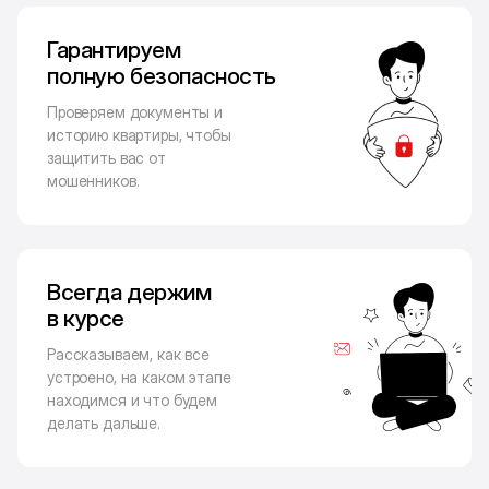
Гарантируем
полную безопасность
Проверяем документы и
историю квартиры, чтобы
защитить вас от
мошенников.
Всегда держим
в курсе
Рассказываем, как все
устроено, на каком этапе
находимся и что будем
делать дальше.