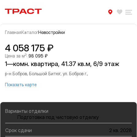
Траст | Служба недвижимости
Избра
Ра
Главная
Каталог
Новостройки
Прокрутить влево
Прок
Информация об объекте
Галерея
4 058 175 ₽
2
Цена за м
:
98 095 ₽
1—комн. квартира, 41.37 кв.м, 6/9 этаж
р-н Бобров, Большой Битюг, ул. Бобров г.,
Показать карте
Варианты отделки
Подготовка под чистовую отделку
Срок сдачи
2 кв. 2028