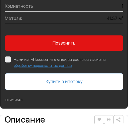
Комнатность
1
Метраж
2
41.37 м
Позвонить
Нажимая «Перезвоните мне», вы даёте согласие на
обработку персональных данных
Купить в ипотеку
ID:
7517543
Описание
Подробная информация
Нравится
Распеча