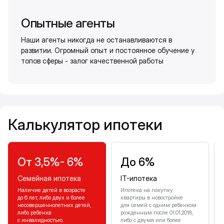
Опытные агенты
Наши агенты никогда не останавливаются в
развитии. Огромный опыт и постоянное обучение у
топов сферы - залог качественной работы
Калькулятор ипотеки
Калькулятор ипотеки
От 3,5%- 6%
До 6%
Семейная ипотека
IT-ипотека
Наличие детей в возрасте
Ипотека на покупку
до 6 лет, либо двух и более
квартиры в новостройке
несовершеннолетних детей,
для семей с одним ребенком
либо ребенка
рожденным после 01.01.2018,
с инвалидностью.
либо с двумя или более