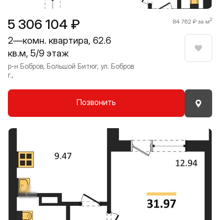
5 306 104 ₽
2
84 762 ₽ за м
2—комн. квартира, 62.6
кв.м, 5/9 этаж
Нрави
р-н Бобров, Большой Битюг, ул. Бобров
г.,
Позвонить
Прокрутить влево
Прокру