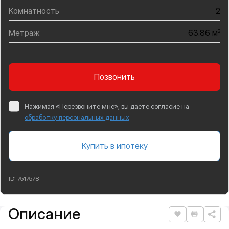
Комнатность
2
Метраж
2
63.86 м
Позвонить
Нажимая «Перезвоните мне», вы даёте согласие на
обработку персональных данных
Купить в ипотеку
ID:
7517578
Описание
Подробная информация
Нравится
Распеча