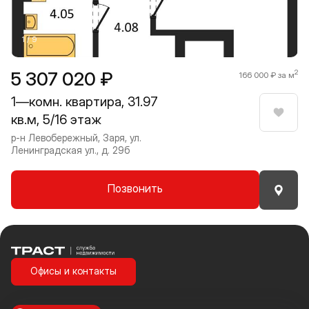
1 / 9
5 307 020 ₽
2
166 000 ₽ за м
1—комн. квартира, 31.97
кв.м, 5/16 этаж
Нрави
р-н Левобережный, Заря, ул.
Ленинградская ул., д. 29б
Позвонить
Траст | Служба недвижимости
Офисы и контакты