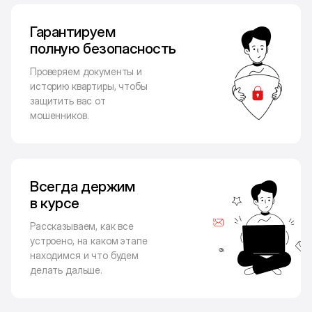
Гарантируем
полную безопасность
Проверяем документы и
историю квартиры, чтобы
защитить вас от
мошенников.
Всегда держим
в курсе
Рассказываем, как все
устроено, на каком этапе
находимся и что будем
делать дальше.