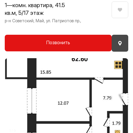
1—комн. квартира, 41.5
кв.м, 5/17 этаж
Нрави
р-н Советский, Май, ул. Патриотов пр.,
Позвонить
Прокрутить влево
Прокру
1 / 9