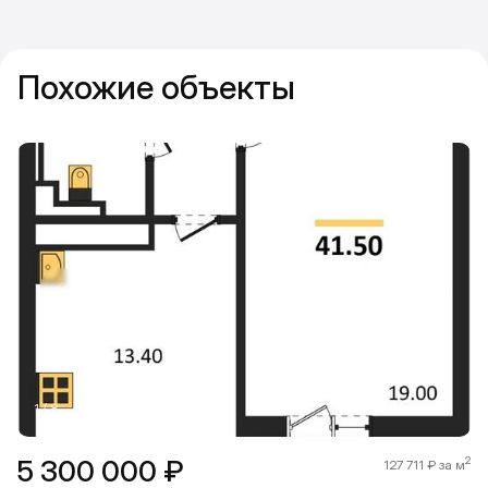
Похожие объекты
Прокрутить влево
Прокру
1 / 8
5 300 000 ₽
2
127 711 ₽ за м