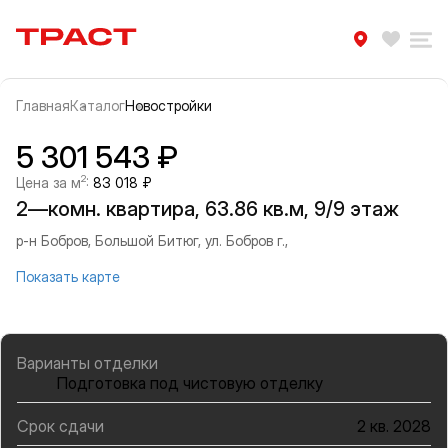
Траст | Служба недвижимости
Избра
Ра
Главная
Каталог
Новостройки
Прокрутить влево
Прок
Информация об объекте
Галерея
5 301 543 ₽
2
Цена за м
:
83 018 ₽
2—комн. квартира, 63.86 кв.м, 9/9 этаж
р-н Бобров, Большой Битюг, ул. Бобров г.,
Показать карте
Варианты отделки
Подготовка под чистовую отделку
Срок сдачи
2 кв. 2028