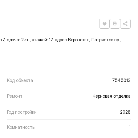
Нравится
Распечат
7, сдача: 2кв. , этажей: 17, адрес Воронеж г., Патриотов пр., ,
Код объекта
7545013
Ремонт
Черновая отделка
Год постройки
2028
Комнатность
1