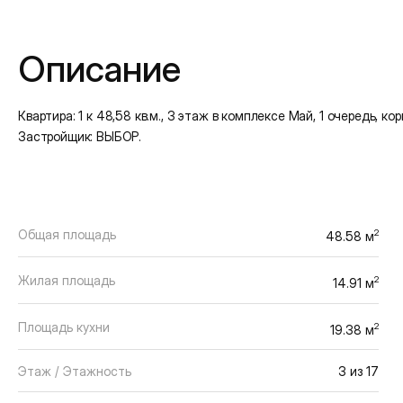
Подробная информация
Описание
Квартира: 1 к 48,58 кв.м., 3 этаж в комплексе Май, 1 очередь, корп.
Застройщик: ВЫБОР.
Общая площадь
2
48.58 м
Жилая площадь
2
14.91 м
Площадь кухни
2
19.38 м
Этаж / Этажность
3 из 17