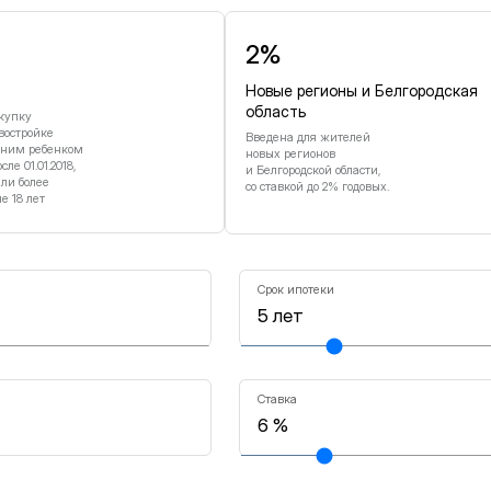
2%
Новые регионы и Белгородская
область
купку
востройке
Введена для жителей
дним ребенком
новых регионов
е 01.01.2018,
и Белгородской области,
или более
со ставкой до 2% годовых.
 18 лет
Срок ипотеки
Ставка