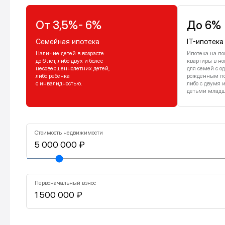
От 3,5%- 6%
До 6%
Семейная ипотека
IT-ипотека
Наличие детей в возрасте
Ипотека на по
до 6 лет, либо двух и более
квартиры в но
несовершеннолетних детей,
для семей с о
либо ребенка
рожденным посл
с инвалидностью.
либо с двумя 
детьми младше
Стоимость недвижимости
Первоначальный взнос