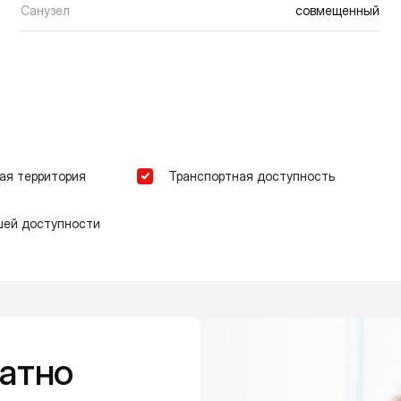
Санузел
совмещенный
ая территория
Транспортная доступность
шей доступности
атно