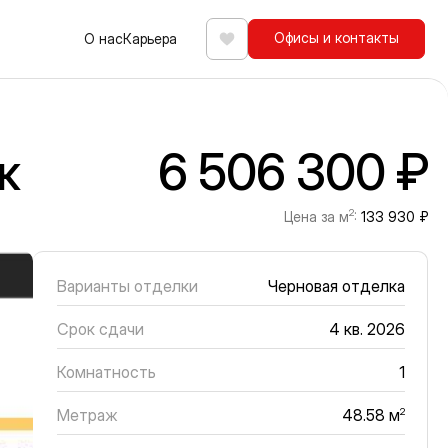
Офисы и контакты
О нас
Карьера
Избранное
ж
6 506 300 ₽
2
Цена за м
:
133 930 ₽
Варианты отделки
Черновая отделка
Срок сдачи
4 кв. 2026
Комнатность
1
Метраж
2
48.58 м