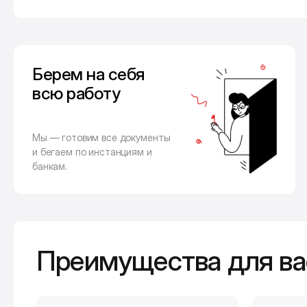
Берем на себя
всю работу
Мы — готовим все документы
и бегаем по инстанциям и
банкам.
Преимущества для ва