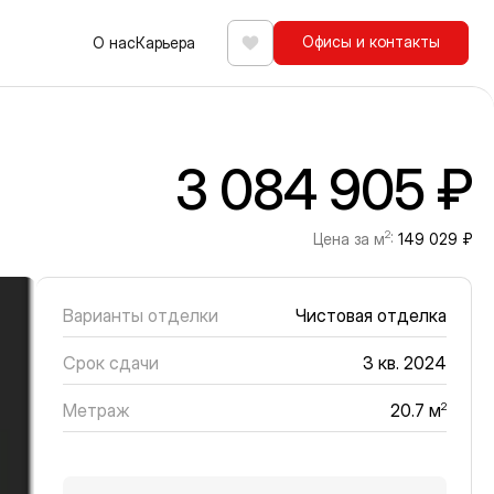
Офисы и контакты
О нас
Карьера
Избранное
3 084 905 ₽
2
Цена за м
:
149 029 ₽
Варианты отделки
Чистовая отделка
Срок сдачи
3 кв. 2024
Метраж
2
20.7 м