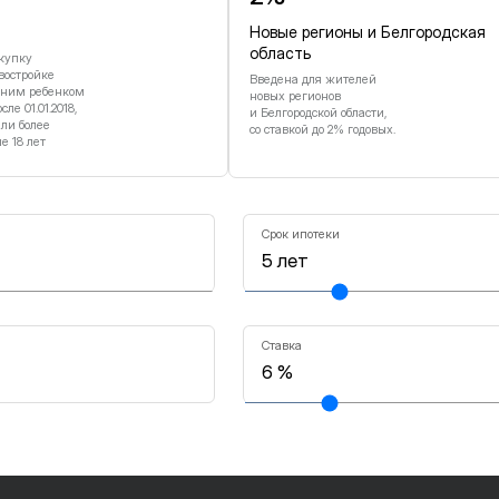
Новые регионы и Белгородская
область
купку
востройке
Введена для жителей
дним ребенком
новых регионов
е 01.01.2018,
и Белгородской области,
или более
со ставкой до 2% годовых.
 18 лет
Срок ипотеки
Ставка