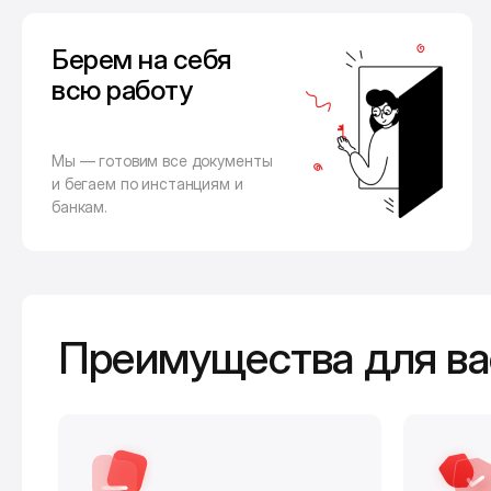
Берем на себя
всю работу
Мы — готовим все документы
и бегаем по инстанциям и
банкам.
Преимущества для ва