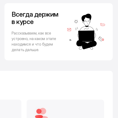
Всегда держим
в курсе
Рассказываем, как все
устроено, на каком этапе
находимся и что будем
делать дальше.