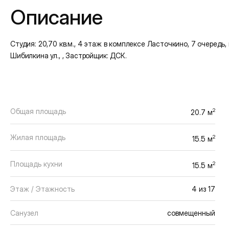
Описание
Студия: 20,70 кв.м., 4 этаж в комплексе Ласточкино, 7 очередь, ко
Шибилкина ул., , Застройщик: ДСК.
Общая площадь
2
20.7 м
Жилая площадь
2
15.5 м
Площадь кухни
2
15.5 м
Этаж / Этажность
4 из 17
Санузел
совмещенный