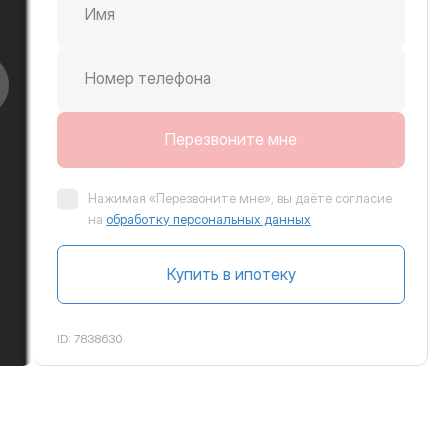
Имя
Номер телефона
крутить вправо
Перезвоните мне
Нажимая «Перезвоните мне», вы даёте согласие
на
обработку персональных данных
Купить в ипотеку
ID:
7838630