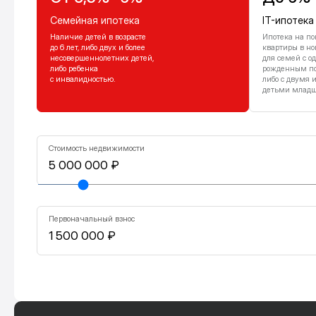
Семейная ипотека
IT-ипотека
Наличие детей в возрасте
Ипотека на по
до 6 лет, либо двух и более
квартиры в но
несовершеннолетних детей,
для семей с о
либо ребенка
рожденным посл
с инвалидностью.
либо с двумя 
детьми младше
Стоимость недвижимости
Первоначальный взнос