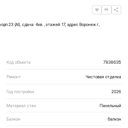
Нравится
Распечат
п.23 (АI), сдача: 4кв. , этажей: 17, адрес Воронеж г.,
Код объекта
7838635
Ремонт
Чистовая отделка
Год постройки
2026
Материал стен
Панельный
Балкон
балкон