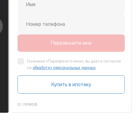
Имя
Номер телефона
крутить вправо
Перезвоните мне
Нажимая «Перезвоните мне», вы даёте согласие
на
обработку персональных данных
Купить в ипотеку
ID:
7838635