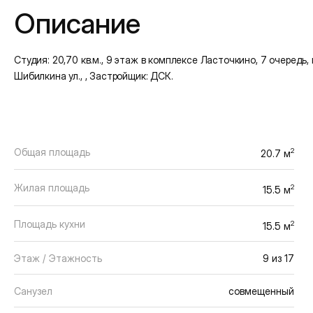
Описание
Студия: 20,70 кв.м., 9 этаж в комплексе Ласточкино, 7 очередь, кор
Шибилкина ул., , Застройщик: ДСК.
Общая площадь
2
20.7 м
Жилая площадь
2
15.5 м
Площадь кухни
2
15.5 м
Этаж / Этажность
9 из 17
Санузел
совмещенный