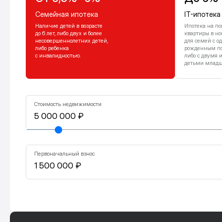
Семейная ипотека
IT-ипотека
Наличие детей в возрасте
Ипотека на по
до 6 лет, либо двух и более
квартиры в но
несовершеннолетних детей,
для семей с о
либо ребенка
рожденным посл
с инвалидностью.
либо с двумя 
детьми младше
Стоимость недвижимости
Первоначальный взнос