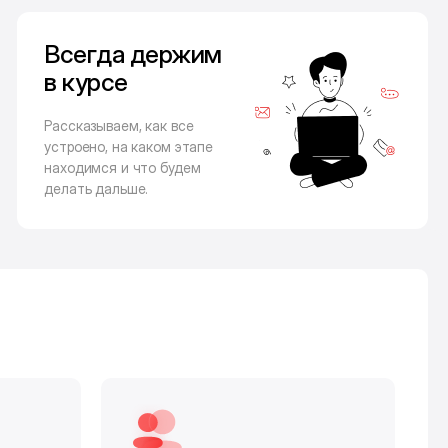
Всегда держим
в курсе
Рассказываем, как все
устроено, на каком этапе
находимся и что будем
делать дальше.