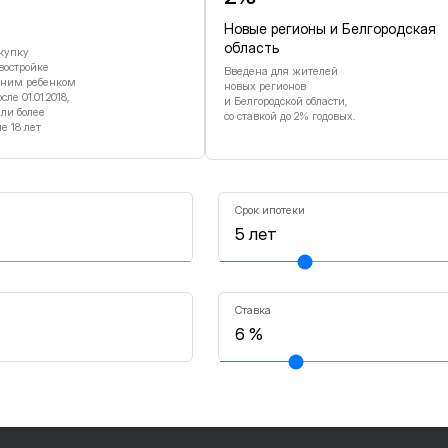
Новые регионы и Белгородская
область
купку
востройке
Введена для жителей
дним ребенком
новых регионов
е 01.01.2018,
и Белгородской области,
или более
со ставкой до 2% годовых.
 18 лет
Срок ипотеки
Ставка