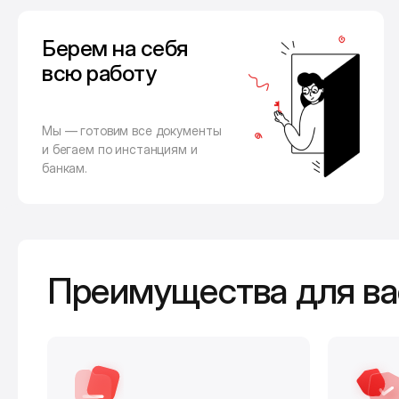
Берем на себя
всю работу
Мы — готовим все документы
и бегаем по инстанциям и
банкам.
Преимущества для ва