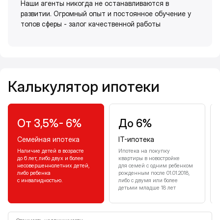
Наши агенты никогда не останавливаются в
развитии. Огромный опыт и постоянное обучение у
топов сферы - залог качественной работы
Калькулятор ипотеки
Калькулятор ипотеки
От 3,5%- 6%
До 6%
Семейная ипотека
IT-ипотека
Наличие детей в возрасте
Ипотека на покупку
до 6 лет, либо двух и более
квартиры в новостройке
несовершеннолетних детей,
для семей с одним ребенком
либо ребенка
рожденным после 01.01.2018,
с инвалидностью.
либо с двумя или более
детьми младше 18 лет