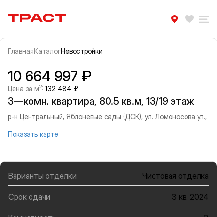
Траст | Служба недвижимости
Избра
Ра
Главная
Каталог
Новостройки
Прокрутить влево
Прок
Информация об объекте
Галерея
10 664 997 ₽
2
Цена за м
:
132 484 ₽
3—комн. квартира, 80.5 кв.м, 13/19 этаж
р-н Центральный, Яблоневые сады (ДСК), ул. Ломоносова ул.,
Показать карте
Варианты отделки
Чистовая отделка
Срок сдачи
3 кв. 2024