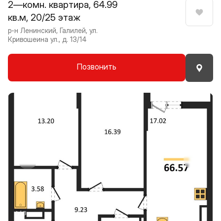
2—комн. квартира, 64.99
кв.м, 20/25 этаж
Нрави
р-н Ленинский, Галилей, ул.
Кривошеина ул., д. 13/14
Позвонить
Прокрутить влево
Прокру
1 / 8