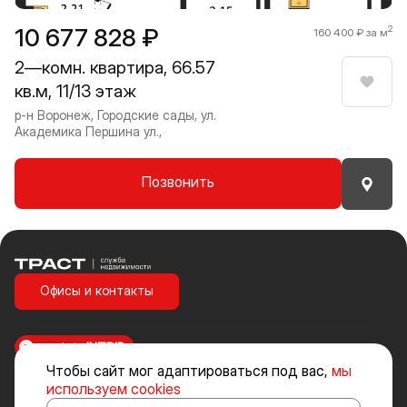
10 677 828 ₽
2
160 400 ₽ за м
2—комн. квартира, 66.57
кв.м, 11/13 этаж
Нрави
р-н Воронеж, Городские сады, ул.
Академика Першина ул.,
Позвонить
Траст | Служба недвижимости
Офисы и контакты
made in
INTRID
Чтобы сайт мог адаптироваться под вас,
мы
Стоимость объектов недвижимости и иных товаров и услуг, не
используем cookies
включенных в «Прайс-лист» носит исключительно информационный