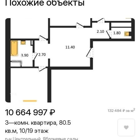
Похожие объекты
Прокрутить влево
Прокру
1 / 8
10 664 997 ₽
2
132 484 ₽ за м
3—комн. квартира, 80.5
кв.м, 10/19 этаж
Нрави
р-н Центральный, Яблоневые сады