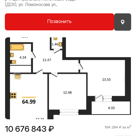
(ДСК), ул. Ломоносова ул.,
Позвонить
Прокрутить влево
Прокру
1 / 9
10 676 843 ₽
2
164 284 ₽ за м