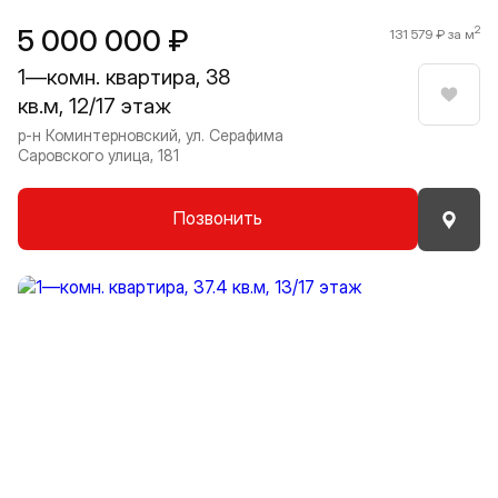
5 000 000 ₽
2
131 579 ₽ за м
1—комн. квартира, 38
кв.м, 12/17 этаж
Нрави
р-н Коминтерновский, ул. Серафима
Саровского улица, 181
Позвонить
Прокрутить влево
Прокру