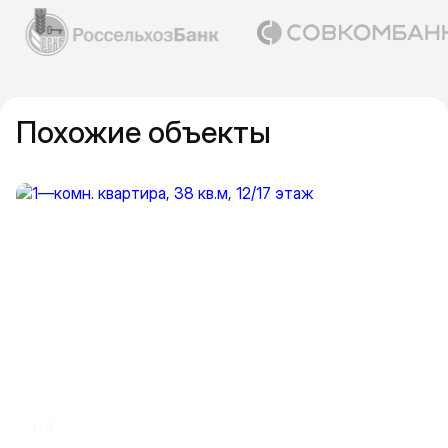
Похожие объекты
Прокрутить влево
Прокру
1 / 8