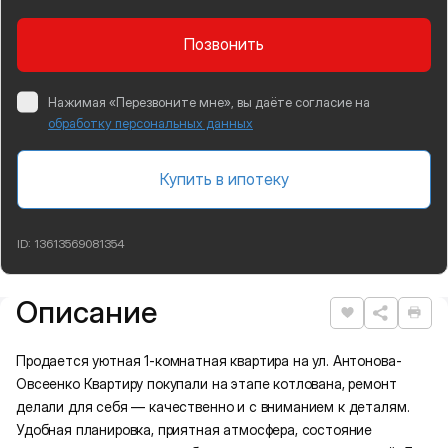
Позвонить
Нажимая «Перезвоните мне», вы даёте согласие на
обработку персональных данных
Купить в ипотеку
ID:
13613569081354
Описание
Подробная информация
Нравится
Рас
Продается уютная 1-комнатная квартира на ул. Антонова-
Овсеенко Квартиру покупали на этапе котлована, ремонт
делали для себя — качественно и с вниманием к деталям.
Удобная планировка, приятная атмосфера, состояние