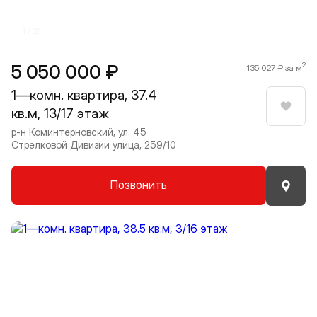
1 / 21
5 050 000 ₽
2
135 027 ₽ за м
1—комн. квартира, 37.4
кв.м, 13/17 этаж
Нрави
р-н Коминтерновский, ул. 45
Стрелковой Дивизии улица, 259/10
Позвонить