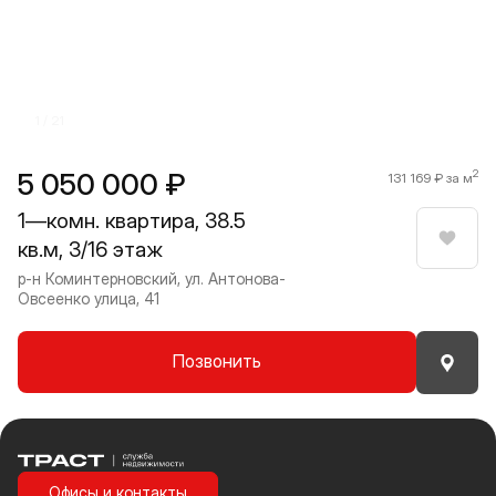
Прокрутить влево
Прокру
1 / 21
5 050 000 ₽
2
131 169 ₽ за м
1—комн. квартира, 38.5
кв.м, 3/16 этаж
Нрави
р-н Коминтерновский, ул. Антонова-
Овсеенко улица, 41
Позвонить
Траст | Служба недвижимости
Офисы и контакты