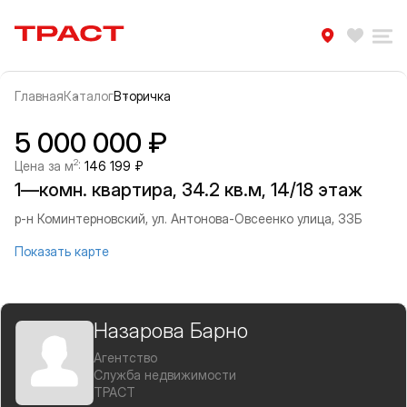
Траст | Служба недвижимости
Избра
Ра
Главная
Каталог
Вторичка
Прокрутить влево
Прок
Информация об объекте
Галерея
5 000 000 ₽
2
Цена за м
:
146 199 ₽
1—комн. квартира, 34.2 кв.м, 14/18 этаж
р-н Коминтерновский, ул. Антонова-Овсеенко улица, 33Б
Показать карте
Назарова Барно
Агентство
Служба недвижимости
ТРАСТ