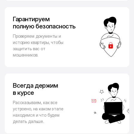
Гарантируем
полную безопасность
Проверяем документы и
историю квартиры, чтобы
защитить вас от
мошенников.
Всегда держим
в курсе
Рассказываем, как все
устроено, на каком этапе
находимся и что будем
делать дальше.