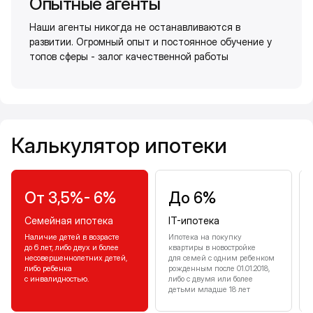
Опытные агенты
Наши агенты никогда не останавливаются в
развитии. Огромный опыт и постоянное обучение у
топов сферы - залог качественной работы
Калькулятор ипотеки
Калькулятор ипотеки
От 3,5%- 6%
До 6%
Семейная ипотека
IT-ипотека
Наличие детей в возрасте
Ипотека на покупку
до 6 лет, либо двух и более
квартиры в новостройке
несовершеннолетних детей,
для семей с одним ребенком
либо ребенка
рожденным после 01.01.2018,
с инвалидностью.
либо с двумя или более
детьми младше 18 лет