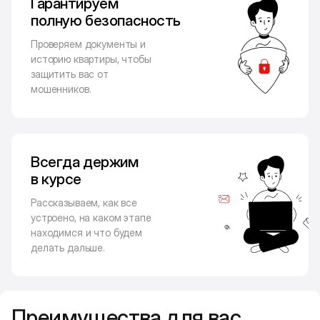
Гарантируем
полную безопасность
Проверяем документы и
историю квартиры, чтобы
защитить вас от
мошенников.
Всегда держим
в курсе
Рассказываем, как все
устроено, на каком этапе
находимся и что будем
делать дальше.
Преимущества для вас