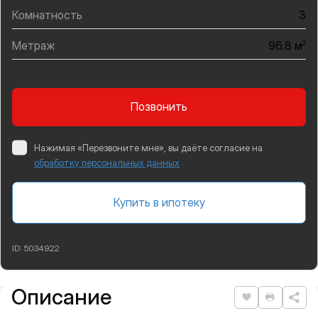
Комнатность
3
Метраж
2
96.8 м
Позвонить
Нажимая «Перезвоните мне», вы даёте согласие на
обработку персональных данных
Купить в ипотеку
ID:
5034922
Описание
Подробная информация
Нравится
Распеча