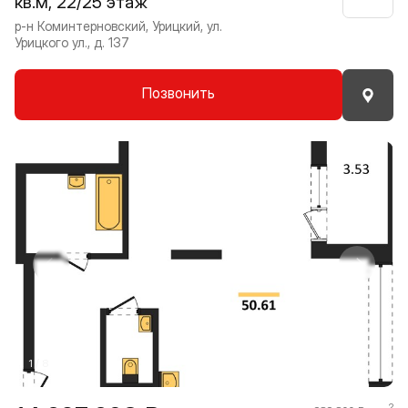
кв.м, 22/25 этаж
Нрави
р-н Коминтерновский, Урицкий, ул.
Урицкого ул., д. 137
Позвонить
Прокрутить влево
Прокру
1 / 8
2