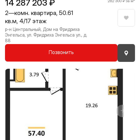
14 287 203 ₽
282 300 ₽ за м
2—комн. квартира, 50.61
кв.м, 4/17 этаж
Нрави
р-н Центральный, Дом на Фридриха
Энгельса, ул. Фридриха Энгельса ул., д.
88
Позвонить
Прокрутить влево
Прокру