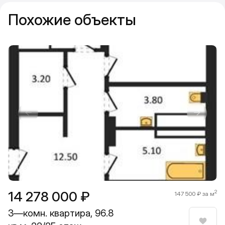
Похожие объекты
Прокрутить влево
Прокру
1 / 8
14 278 000 ₽
2
147 500 ₽ за м
3—комн. квартира, 96.8