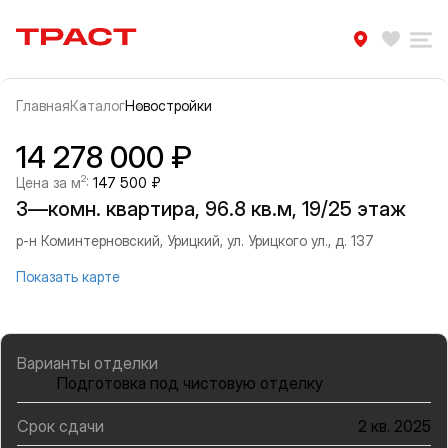
Траст | Служба недвижимости
Избра
Ра
Главная
Каталог
Новостройки
Прокрутить влево
Прок
Информация об объекте
Галерея
14 278 000 ₽
2
Цена за м
:
147 500 ₽
3—комн. квартира, 96.8 кв.м, 19/25 этаж
р-н Коминтерновский, Урицкий, ул. Урицкого ул., д. 137
Показать карте
Варианты отделки
Подготовка под чистовую отделку
Срок сдачи
2 кв. 2025