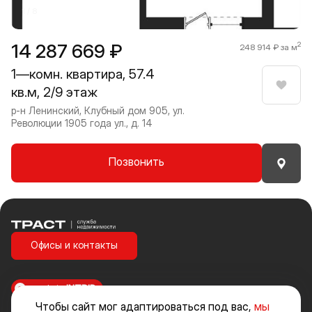
1 / 8
14 287 669 ₽
2
248 914 ₽ за м
1—комн. квартира, 57.4
кв.м, 2/9 этаж
Нрави
р-н Ленинский, Клубный дом 905, ул.
Революции 1905 года ул., д. 14
Позвонить
Траст | Служба недвижимости
Офисы и контакты
made in
INTRID
Чтобы сайт мог адаптироваться под вас,
мы