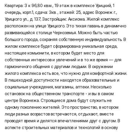
Квартира: 3 к 96,80 кв.м., 19 этаж в комплексе Урицкий, 1
очередь, корп.1, сдача: 3кв. , этажей: 25, адрес Воронеж г.,
Урицкого ул., д. 137, Застройщик: Аксиома. Жилой комплекс
расположен на улице Урицкого. Это тихая гавань в динамично
развивающейся столице Черноземья. Можно быть частью
большого города, сохраняя собственную индивидуальность. В
жилом комплексе будет сформирована уникальная среда,
настоящее комьюнити, в котором будет место для
собственных интересов и увлечений и в то же время — для
гармоничного общения с другими людьми. В окружении
жилого комплекса есть все, что нужно для комфортной жизни.
В пешеходной доступности находятся образовательные и
социальные учреждения, магазины, аптеки. Несколько
остановок на общественном транспорте - и вы в самом
центре Воронежа. Строящиеся дома будут служить не
одному поколению жителей. Это пространство, в котором
люди разных возрастов встречаются, отдыхают, вместе
проводят время и делятся впечатлениями друг с другом. В
аспекте строительных материалов и технологий в основу