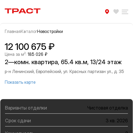
Траст | Служба недвижимости
Избра
Ра
Главная
Каталог
Новостройки
Прокрутить влево
Прок
Информация об объекте
Галерея
12 100 675 ₽
2
Цена за м
:
185 026 ₽
2—комн. квартира, 65.4 кв.м, 13/24 этаж
р-н Ленинский, Европейский, ул. Красных партизан ул., д. 35
Показать карте
Варианты отделки
Чистовая отделка
Срок сдачи
3 кв. 2026