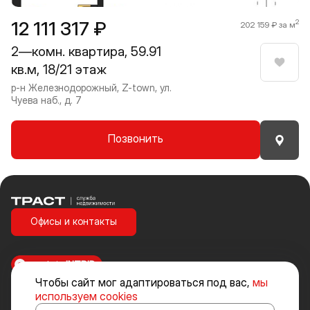
12 111 317 ₽
2
202 159 ₽ за м
2—комн. квартира, 59.91
кв.м, 18/21 этаж
Нрави
р-н Железнодорожный, Z-town, ул.
Чуева наб., д. 7
Позвонить
Траст | Служба недвижимости
Офисы и контакты
made in
INTRID
Чтобы сайт мог адаптироваться под вас,
мы
Стоимость объектов недвижимости и иных товаров и услуг, не
используем cookies
включенных в «Прайс-лист» носит исключительно информационный