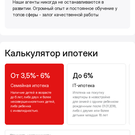
Наши агенты никогда не останавливаются в
развитии. Огромный опыт и постоянное обучение у
топов сферы - залог качественной работы
Калькулятор ипотеки
Калькулятор ипотеки
От 3,5%- 6%
До 6%
Семейная ипотека
IT-ипотека
Наличие детей в возрасте
Ипотека на покупку
до 6 лет, либо двух и более
квартиры в новостройке
несовершеннолетних детей,
для семей с одним ребенком
либо ребенка
рожденным после 01.01.2018,
с инвалидностью.
либо с двумя или более
детьми младше 18 лет