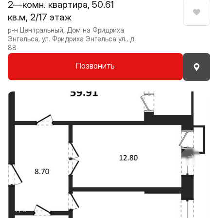
2—комн. квартира, 50.61
кв.м, 2/17 этаж
Нрави
р-н Центральный, Дом на Фридриха
Энгельса, ул. Фридриха Энгельса ул., д.
88
Позвонить
Прокрутить влево
Прокру
1 / 8