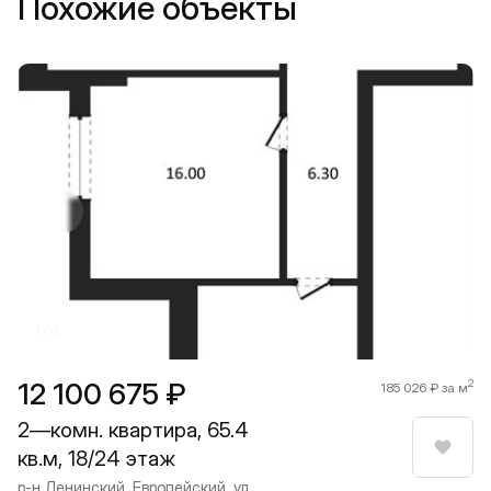
Похожие объекты
Прокрутить влево
Прокру
1 / 8
12 100 675 ₽
2
185 026 ₽ за м
2—комн. квартира, 65.4
кв.м, 18/24 этаж
Нрави
р-н Ленинский, Европейский, ул.