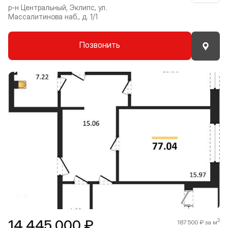
р-н Центральный, Эклипс, ул.
Массалитинова наб., д. 1/1
Позвонить
Прокрутить влево
Прокру
1 / 9
14 445 000 ₽
2
187 500 ₽ за м