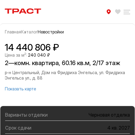
Траст | Служба недвижимости
Избра
Ра
Главная
Каталог
Новостройки
Прокрутить влево
Прок
Информация об объекте
Галерея
14 440 806 ₽
2
Цена за м
:
240 040 ₽
2—комн. квартира, 60.16 кв.м, 2/17 этаж
р-н Центральный, Дом на Фридриха Энгельса, ул. Фридриха
Энгельса ул., д. 88
Показать карте
Варианты отделки
Черновая отделка
Срок сдачи
4 кв. 2027