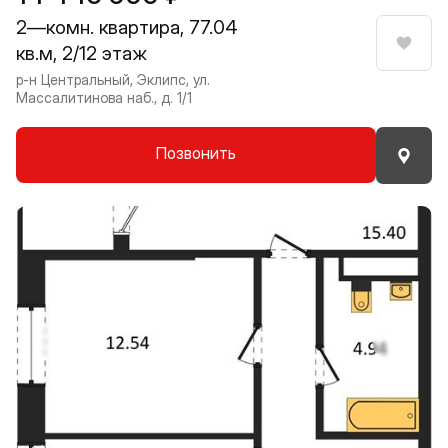
2—комн. квартира, 77.04
кв.м, 2/12 этаж
Нрави
р-н Центральный, Эклипс, ул.
Массалитинова наб., д. 1/1
Позвонить
Прокрутить влево
Прокру