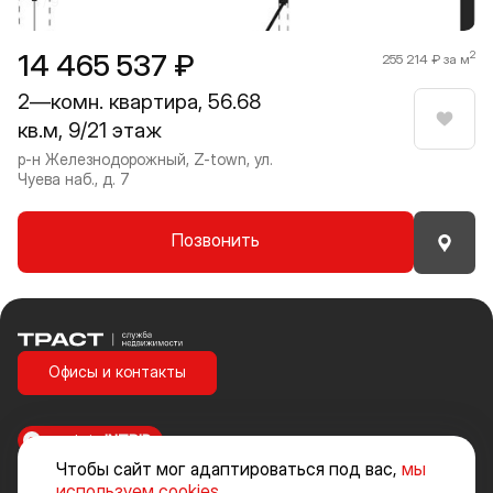
1 / 9
14 465 537 ₽
2
255 214 ₽ за м
2—комн. квартира, 56.68
кв.м, 9/21 этаж
Нрави
р-н Железнодорожный, Z-town, ул.
Чуева наб., д. 7
Позвонить
Траст | Служба недвижимости
Офисы и контакты
made in
INTRID
Чтобы сайт мог адаптироваться под вас,
мы
Стоимость объектов недвижимости и иных товаров и услуг, не
используем cookies