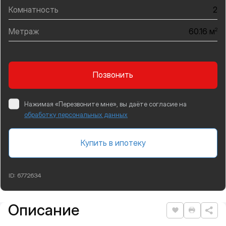
Комнатность
2
Метраж
2
60.16 м
Позвонить
Нажимая «Перезвоните мне», вы даёте согласие на
обработку персональных данных
Купить в ипотеку
ID:
6772634
Описание
Подробная информация
Нравится
Распеча