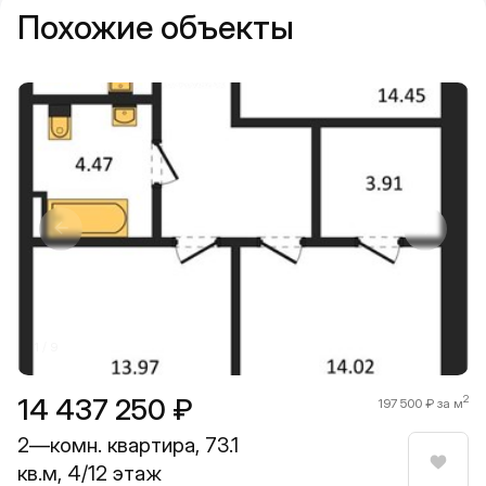
Похожие объекты
Прокрутить влево
Прокру
1 / 9
14 437 250 ₽
2
197 500 ₽ за м
2—комн. квартира, 73.1
кв.м, 4/12 этаж
Нрави