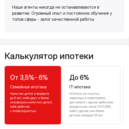
Наши агенты никогда не останавливаются в
развитии. Огромный опыт и постоянное обучение у
топов сферы - залог качественной работы
Калькулятор ипотеки
Калькулятор ипотеки
От 3,5%- 6%
До 6%
Семейная ипотека
IT-ипотека
Наличие детей в возрасте
Ипотека на покупку
до 6 лет, либо двух и более
квартиры в новостройке
несовершеннолетних детей,
для семей с одним ребенком
либо ребенка
рожденным после 01.01.2018,
с инвалидностью.
либо с двумя или более
детьми младше 18 лет