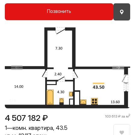
Позвонить
Прокрутить влево
Прокру
1 / 8
4 507 182 ₽
2
103 613 ₽ за м
1—комн. квартира, 43.5