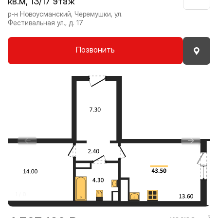
кв.м, 13/17 этаж
Нрави
р-н Новоусманский, Черемушки, ул.
Фестивальная ул., д. 17
Позвонить
Прокрутить влево
Прокру
1 / 8
2