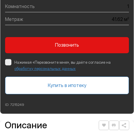
Комнатность
1
Метраж
2
41.62 м
Позвонить
Нажимая «Перезвоните мне», вы даёте согласие на
обработку персональных данных
Купить в ипотеку
ID:
7215249
Описание
Подробная информация
Нравится
Распеча