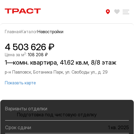
Траст | Служба недвижимости
Избра
Ра
Главная
Каталог
Новостройки
Прокрутить влево
Прок
Информация об объекте
Галерея
4 503 626 ₽
2
Цена за м
:
108 208 ₽
1—комн. квартира, 41.62 кв.м, 8/8 этаж
р-н Павловск, Ботаника Парк, ул. Свободы ул., д. 29
Показать карте
Варианты отделки
Подготовка под чистовую отделку
Срок сдачи
1 кв. 2025