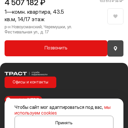
4 507 182 ₽
103 613 ₽ за м
1—комн. квартира, 43.5
кв.м, 14/17 этаж
Нрави
р-н Новоусманский, Черемушки, ул.
Фестивальная ул., д. 17
Позвонить
Траст | Служба недвижимости
Офисы и контакты
made in
INTRID
Чтобы сайт мог адаптироваться под вас,
мы
Стоимость объектов недвижимости и иных товаров и услуг, не
используем cookies
включенных в «Прайс-лист» носит исключительно информационный
характер и ни при каких условиях не является публичной офертой,
Принять
определяемой положениями ст. 437 ч. 2 Гражданского кодекса