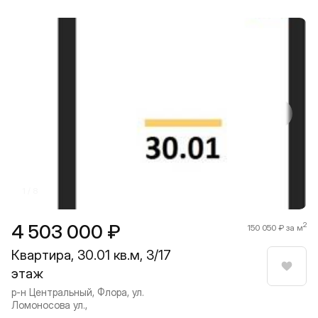
Прокрутить влево
Прокру
1 / 8
4 503 000 ₽
2
150 050 ₽ за м
Квартира, 30.01 кв.м, 3/17
этаж
Нрави
р-н Центральный, Флора, ул.
Ломоносова ул.,