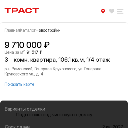
Траст | Служба недвижимости
Избра
Ра
Главная
Каталог
Новостройки
Прокрутить влево
Прок
Информация об объекте
Галерея
9 710 000 ₽
2
Цена за м
:
91 517 ₽
3—комн. квартира, 106.1 кв.м, 1/4 этаж
р-н Рамонский, Генерала Круковского, ул. Генерала
Круковского ул., д. 4
Показать карте
Варианты отделки
Подготовка под чистовую отделку
Срок сдачи
2 кв. 2027