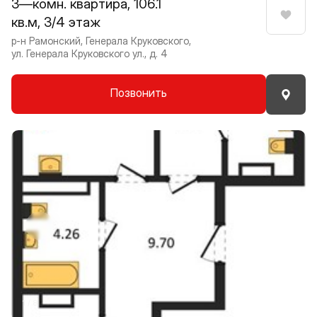
3—комн. квартира, 106.1
кв.м, 3/4 этаж
Нрави
р-н Рамонский, Генерала Круковского,
ул. Генерала Круковского ул., д. 4
Позвонить
Прокрутить влево
Прокру
1 / 8