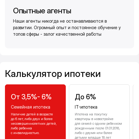
Опытные агенты
Наши агенты никогда не останавливаются в
развитии. Огромный опыт и постоянное обучение у
топов сферы - залог качественной работы
Калькулятор ипотеки
Калькулятор ипотеки
От 3,5%- 6%
До 6%
Семейная ипотека
IT-ипотека
Наличие детей в возрасте
Ипотека на покупку
до 6 лет, либо двух и более
квартиры в новостройке
несовершеннолетних детей,
для семей с одним ребенком
либо ребенка
рожденным после 01.01.2018,
с инвалидностью.
либо с двумя или более
детьми младше 18 лет