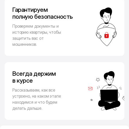
Гарантируем
полную безопасность
Проверяем документы и
историю квартиры, чтобы
защитить вас от
мошенников.
Всегда держим
в курсе
Рассказываем, как все
устроено, на каком этапе
находимся и что будем
делать дальше.