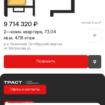
1 / 8
9 714 320 ₽
2
133 000 ₽ за м
2—комн. квартира, 73.04
кв.м, 4/18 этаж
Нрави
р-н Ленинский, Октябрьский квартал,
ул. Матросова ул.,
Позвонить
Траст | Служба недвижимости
Офисы и контакты
made in
INTRID