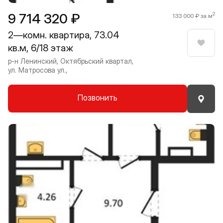
9 714 320 ₽
2
133 000 ₽ за м
2—комн. квартира, 73.04
кв.м, 6/18 этаж
Нрави
р-н Ленинский, Октябрьский квартал,
ул. Матросова ул.,
Позвонить
Прокрутить влево
Прокру